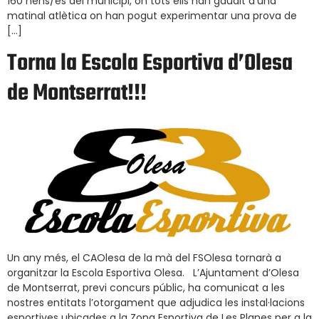
160 nens/es del municipi, on tots ells han gaudit d’una
matinal atlètica on han pogut experimentar una prova de
[…]
Torna la Escola Esportiva d’Olesa
de Montserrat!!!
Un any més, el CAOlesa de la mà del FSOlesa tornarà a
organitzar la Escola Esportiva Olesa. L’Ajuntament d’Olesa
de Montserrat, previ concurs públic, ha comunicat a les
nostres entitats l’otorgament que adjudica les instal·lacions
esportives ubicades a la Zona Esportiva de Les Planes per a la