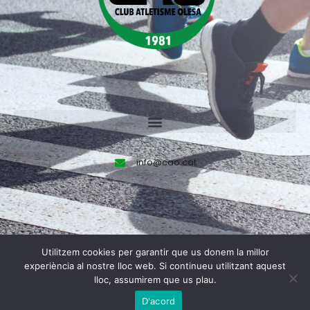
info@cao.cat
Utilitzem cookies per garantir que us donem la millor
Made by
Olea Creative Studio
experiència al nostre lloc web. Si continueu utilitzant aquest
lloc, assumirem que us plau.
Tots els drets reservats © 2023.
D'acord