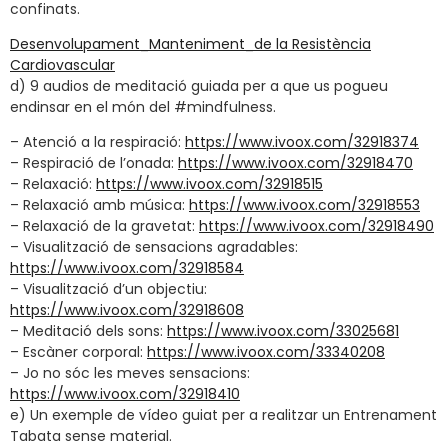
confinats.‍
Desenvolupament_Manteniment_de la Resistència
Cardiovascular
d) 9 audios de meditació guiada per a que us pogueu
endinsar en el món del #mindfulness. ‍‍
– Atenció a la respiració:
https://www.ivoox.com/32918374
– Respiració de l’onada:
https://www.ivoox.com/32918470
– Relaxació:
https://www.ivoox.com/32918515
– Relaxació amb música:
https://www.ivoox.com/32918553
– Relaxació de la gravetat:
https://www.ivoox.com/32918490
– Visualització de sensacions agradables:
https://www.ivoox.com/32918584
– Visualització d’un objectiu:
https://www.ivoox.com/32918608
– Meditació dels sons:
https://www.ivoox.com/33025681
– Escàner corporal:
https://www.ivoox.com/33340208
– Jo no sóc les meves sensacions:
https://www.ivoox.com/32918410
e) Un exemple de vídeo guiat per a realitzar un Entrenament
Tabata sense material. ‍‍