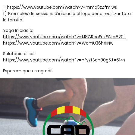
–
https://www.youtube.com/watch?v=mmq5zZfmIws
f) Exemples de sessions d’iniciació al Ioga per a realitzar tota
la familia. ‍‍
Yoga Iniciació:
https://www.youtube.com/watch?v=1J8CRcoFekE&t=820s
https://www.youtube.com/watch?v=WamU36hXiNw
Salutació al sol:
https://www.youtube.com/watch?v=hfyztSah00g&t=614s
Esperem que us agradi!