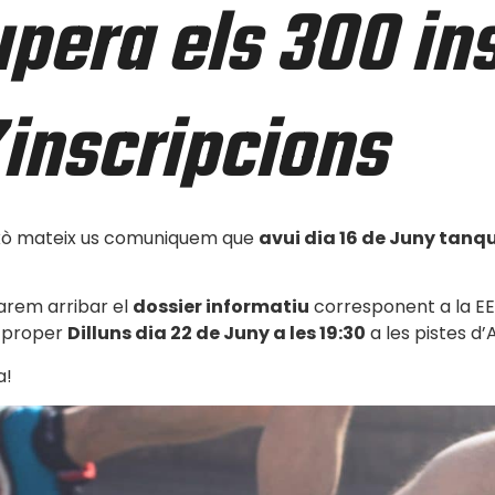
pera els 300 ins
’inscripcions
això mateix us comuniquem que
avui dia 16 de Juny tanq
arem arribar el
dossier informatiu
corresponent a la EE
el proper
Dilluns dia 22 de Juny a les 19:30
a les pistes d’
a!