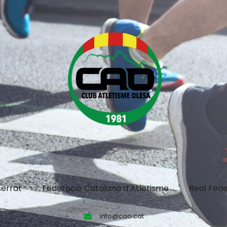
errat
Federació Catalana d’Atletisme
Real Fede
info@cao.cat