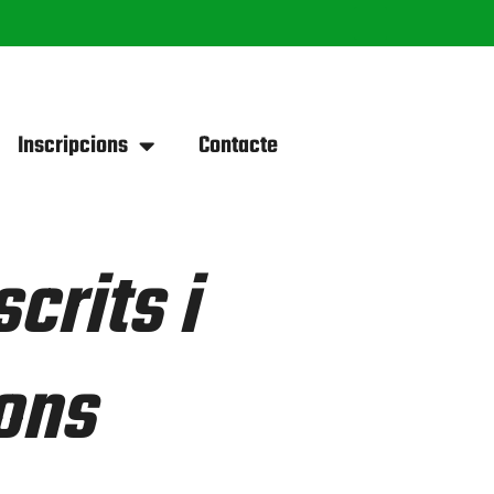
Inscripcions
Contacte
crits i
ions