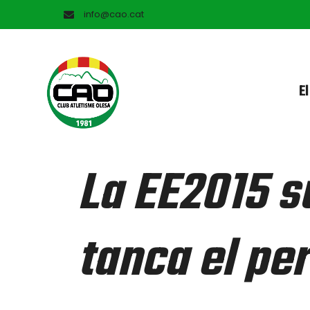
info@cao.cat
El
La EE2015 su
tanca el pe