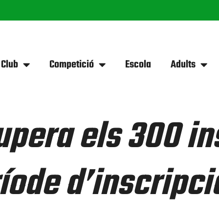
 Club
Competició
Escola
Adults
pera els 300 ins
ríode d’inscripc