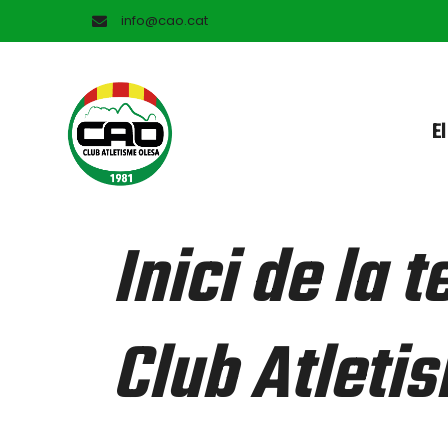
info@cao.cat
El
Inici de la
Club Atleti