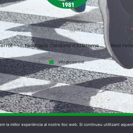
errat
Federació Catalana d’Atletisme
Real Fede
info@cao.cat
m la millor experiència al nostre lloc web. Si continueu utilitzant aques