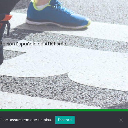
ración Española de Atletismo
Tots els drets reservats © 2023.
t lloc, assumirem que us plau.
D'acord