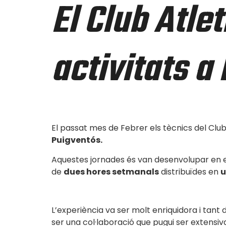
El Club Atle
activitats a
El passat mes de Febrer els tècnics del Clu
Puigventós.
Aquestes jornades és van desenvolupar en 
de
dues hores setmanals
distribuïdes en
u
L’experiència va ser molt enriquidora i tan
ser una col·laboració que pugui ser extensiv