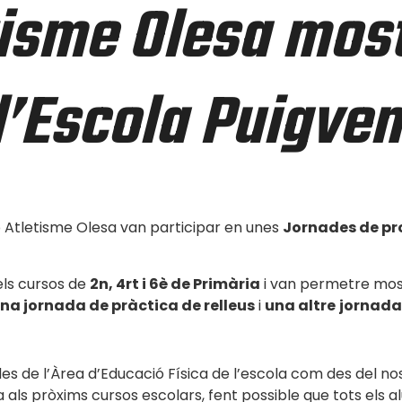
tisme Olesa mos
 l’Escola Puigve
b Atletisme Olesa van participar en unes
Jornades de pro
els cursos de
2n, 4rt i 6è de Primària
i van permetre mostr
na jornada de pràctica de relleus
i
una altre
jornada
t des de l’Àrea d’Educació Física de l’escola com des del
a als pròxims cursos escolars, fent possible que tots els 