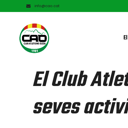
info@cao.cat
El
El Club Atl
seves activi