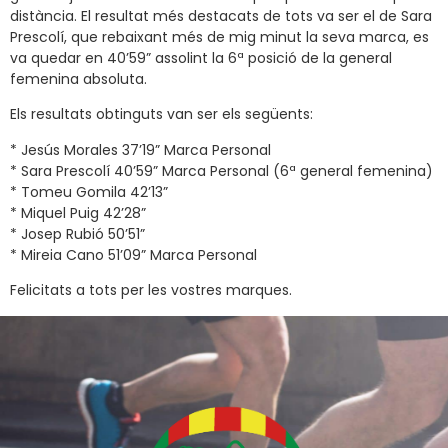
distància. El resultat més destacats de tots va ser el de Sara
Prescolí, que rebaixant més de mig minut la seva marca, es
va quedar en 40’59” assolint la 6ª posició de la general
femenina absoluta.
Els resultats obtinguts van ser els següents:
* Jesús Morales 37’19” Marca Personal
* Sara Prescolí 40’59” Marca Personal (6ª general femenina)
* Tomeu Gomila 42’13”
* Miquel Puig 42’28”
* Josep Rubió 50’51”
* Mireia Cano 51’09” Marca Personal
Felicitats a tots per les vostres marques.