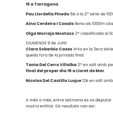
15 a Tarragona
.
Pau Llordella Pinedo
8é a la 2ª sèrie de 10
Aina Cerdeira I Casals
9ena als 1000m obst
Olga Morraja Mostazo
2ª classificada al l
DIUMENGE 9 de JUNY
Clara Soberbio Cases
4rta en la 3era sèri
queda fora de la jornada final.
Tania Del Cerro Villalba
2ª en salt amb pe
final del proper dia 16 a Lloret de Mar
.
Nicolas Del Castillo Luque
12é en salt amb 
A més a més, entre setmana es va disputar 
nostra entitat. Els resultats van ser: