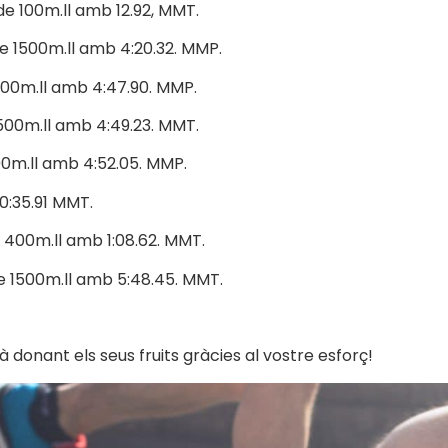
e 100m.ll amb 12.92, MMT.
de 1500m.ll amb 4:20.32. MMP.
500m.ll amb 4:47.90. MMP.
1500m.ll amb 4:49.23. MMT.
00m.ll amb 4:52.05. MMP.
0:35.91 MMT.
e 400m.ll amb 1:08.62. MMT.
 de 1500m.ll amb 5:48.45. MMT.
 donant els seus fruits gràcies al vostre esforç!