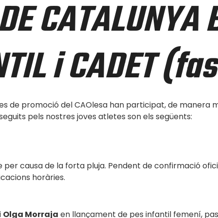
DE CATALUNYA 
TIL i CADET (fas
s de promoció del CAOlesa han participat, de manera molt
eguits pels nostres joves atletes son els següents:
per causa de la forta pluja. Pendent de confirmació oficia
cacions horàries.
i
Olga Morraja
en llançament de pes infantil femení, pa