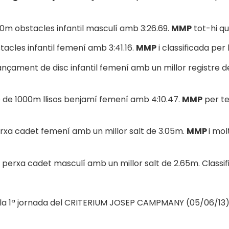
00m obstacles infantil masculí amb 3:26.69.
MMP
tot-hi qu
acles infantil femení amb 3:41.16.
MMP
i classificada per 
lançament de disc infantil femení amb un millor registre de 2
e de 1000m llisos benjamí femení amb 4:10.47.
MMP
per te
rxa cadet femení amb un millor salt de 3.05m.
MMP
i mol
perxa cadet masculí amb un millor salt de 2.65m. Classific
la 1ª jornada del CRITERIUM JOSEP CAMPMANY (05/06/13) 