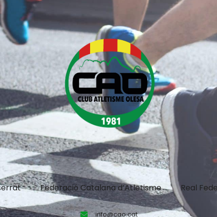
errat
Federació Catalana d’Atletisme
Real Fede
info@cao.cat