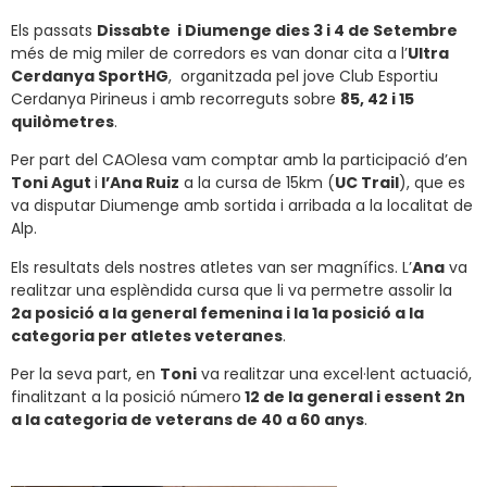
Els passats
Dissabte i Diumenge dies 3 i 4 de Setembre
més de mig miler de corredors es van donar cita a l’
Ultra
Cerdanya SportHG
, organitzada pel jove Club Esportiu
Cerdanya Pirineus i amb recorreguts sobre
85, 42 i 15
quilòmetres
.
Per part del CAOlesa vam comptar amb la participació d’en
Toni Agut
i
l’Ana Ruiz
a la cursa de 15km (
UC Trail
), que es
va disputar Diumenge amb sortida i arribada a la localitat de
Alp.
Els resultats dels nostres atletes van ser magnífics. L’
Ana
va
realitzar una esplèndida cursa que li va permetre assolir la
2a posició a la general femenina i la 1a posició a la
categoria per atletes veteranes
.
Per la seva part, en
Toni
va realitzar una excel·lent actuació,
finalitzant a la posició número
12 de la general i essent 2n
a la categoria de veterans de 40 a 60 anys
.