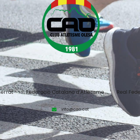
errat
Federació Catalana d’Atletisme
Real Fede
info@cao.cat